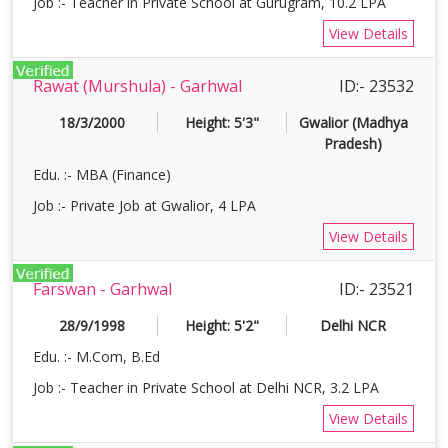
Job :- Teacher in Private School at Gurugram, 10.2 LPA
View Details
Rawat (Murshula) - Garhwal
ID:- 23532
18/3/2000
Height: 5'3"
Gwalior (Madhya
Pradesh)
Edu. :- MBA (Finance)
Job :- Private Job at Gwalior, 4 LPA
View Details
Farswan - Garhwal
ID:- 23521
28/9/1998
Height: 5'2"
Delhi NCR
Edu. :- M.Com, B.Ed
Job :- Teacher in Private School at Delhi NCR, 3.2 LPA
View Details