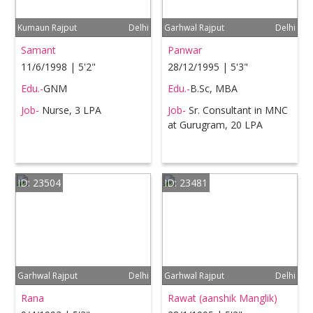
Kumaun Rajput
Delhi
Garhwal Rajput
Delhi
Samant
Panwar
11/6/1998 | 5'2"
28/12/1995 | 5'3"
Edu.-
GNM
Edu.-
B.Sc, MBA
Job-
Nurse, 3 LPA
Job-
Sr. Consultant in MNC
at Gurugram, 20 LPA
ID: 23504
ID: 23481
Garhwal Rajput
Delhi
Garhwal Rajput
Delhi
Rana
Rawat (aanshik Manglik)