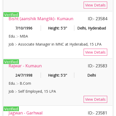
View Details
Bisht (aanshik Manglik)- Kumaun
ID:- 23584
7/10/1996
Height: 5'3"
Delhi, Hyderabad
Edu. :- MBA
Job :- Associate Manager in MNC at Hyderabad, 15 LPA
View Details
Rajwar - Kumaun
ID:- 23583
24/7/1998
Height: 5'3"
Delhi
Edu. :- B.Com
Job :- Self Employed, 15 LPA
View Details
Jagwan - Garhwal
ID:- 23581