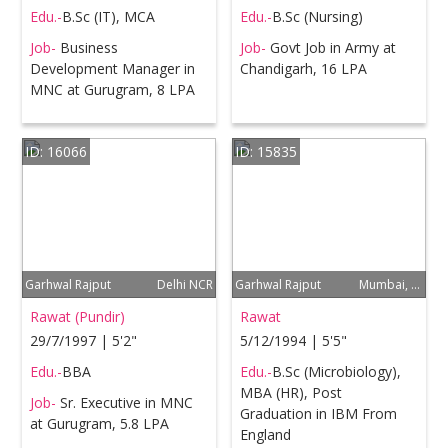
Edu.-
B.Sc (IT), MCA
Edu.-
B.Sc (Nursing)
Job-
Business
Job-
Govt Job in Army at
Development Manager in
Chandigarh, 16 LPA
MNC at Gurugram, 8 LPA
ID: 16066
ID: 15835
Garhwal Rajput
Delhi NCR
Garhwal Rajput
Mumbai, United Kingdom
Rawat (Pundir)
Rawat
29/7/1997 | 5'2"
5/12/1994 | 5'5"
Edu.-
BBA
Edu.-
B.Sc (Microbiology),
MBA (HR), Post
Job-
Sr. Executive in MNC
Graduation in IBM From
at Gurugram, 5.8 LPA
England