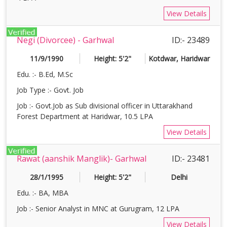
View Details
Negi (Divorcee) - Garhwal
ID:- 23489
11/9/1990
Height: 5'2"
Kotdwar, Haridwar
Edu. :- B.Ed, M.Sc
Job Type :- Govt. Job
Job :- Govt.Job as Sub divisional officer in Uttarakhand
Forest Department at Haridwar, 10.5 LPA
View Details
Rawat (aanshik Manglik)- Garhwal
ID:- 23481
28/1/1995
Height: 5'2"
Delhi
Edu. :- BA, MBA
Job :- Senior Analyst in MNC at Gurugram, 12 LPA
View Details