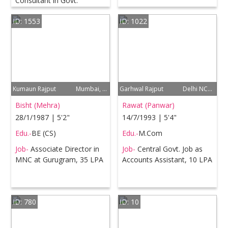
Consultant in Govt.
Organization at Delhi, 10
ID: 1553
ID: 1022
LPA
Kumaun Rajput
Mumbai, Delhi NCR
Garhwal Rajput
Delhi NCR, Pune
Bisht (Mehra)
Rawat (Panwar)
28/1/1987 | 5'2"
14/7/1993 | 5'4"
Edu.-
BE (CS)
Edu.-
M.Com
Job-
Associate Director in
Job-
Central Govt. Job as
MNC at Gurugram, 35 LPA
Accounts Assistant, 10 LPA
ID: 780
ID: 10