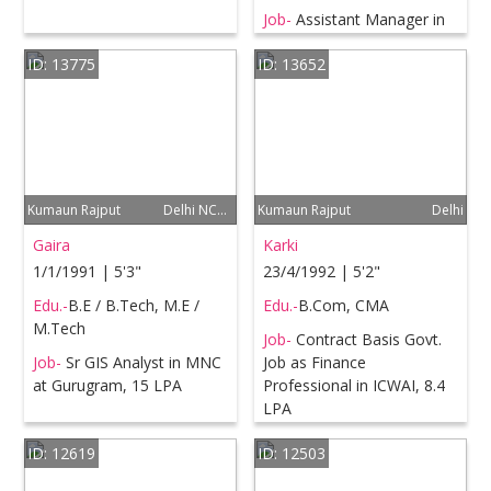
Job-
Assistant Manager in
MNC at United Kingdom,
ID: 13775
ID: 13652
50 LPA
Kumaun Rajput
Delhi NCR, Haldwani
Kumaun Rajput
Delhi
Gaira
Karki
1/1/1991 | 5'3"
23/4/1992 | 5'2"
Edu.-
B.E / B.Tech, M.E /
Edu.-
B.Com, CMA
M.Tech
Job-
Contract Basis Govt.
Job-
Sr GIS Analyst in MNC
Job as Finance
at Gurugram, 15 LPA
Professional in ICWAI, 8.4
LPA
ID: 12619
ID: 12503