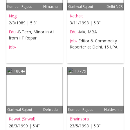
Kumaun Rajput
Himachal Pradesh, Delhi
Garhwal Rajput
Delhi NCR
Negi
Kathait
2/8/1989 | 5'3"
3/11/1993 | 5'3"
Edu.-
B.Tech, Minor in AI
Edu.-
MA, MBA
from IIT Ropar
Job-
Editor & Commodity
Job-
Reporter at Delhi, 15 LPA
ID: 18044
ID: 17775
Garhwal Rajput
Dehradun, Delhi NCR
Kumaun Rajput
Haldwani, Chandigarh
Rawat (Sriwal)
Bhainsora
28/3/1999 | 5'4"
23/5/1998 | 5'3"