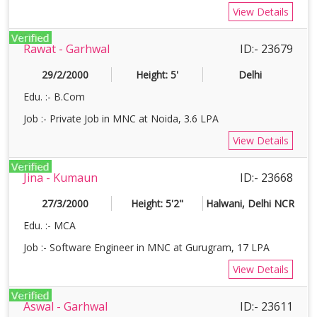
View Details
Rawat - Garhwal
ID:- 23679
29/2/2000
Height: 5'
Delhi
Edu. :- B.Com
Job :- Private Job in MNC at Noida, 3.6 LPA
View Details
Jina - Kumaun
ID:- 23668
27/3/2000
Height: 5'2"
Halwani, Delhi NCR
Edu. :- MCA
Job :- Software Engineer in MNC at Gurugram, 17 LPA
View Details
Aswal - Garhwal
ID:- 23611