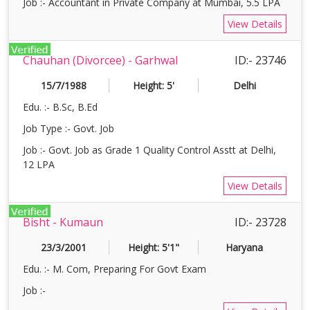
Job :- Accountant in Private Company at Mumbai, 5.5 LPA
View Details
Chauhan (Divorcee) - Garhwal
ID:- 23746
15/7/1988
Height: 5'
Delhi
Edu. :- B.Sc, B.Ed
Job Type :- Govt. Job
Job :- Govt. Job as Grade 1 Quality Control Asstt at Delhi,
12 LPA
View Details
Bisht - Kumaun
ID:- 23728
23/3/2001
Height: 5'1"
Haryana
Edu. :- M. Com, Preparing For Govt Exam
Job :-