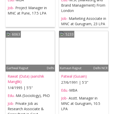
Brand Management) From
Job-
Project Manager in
London
MNC at Pune, 17.5 LPA
Job-
Marketing Associate in
MNC at Gurugram, 23 LPA
ID: 6063
ID: 5233
Garhwal Rajput
Delhi
Kumaun Rajput
Delhi NCR
Rawat (Duta) (aanshik
Patwal (Gusain)
Manglik)
27/6/1991 | 5'3"
1/4/1995 | 5'5"
Edu.-
MBA
Edu.-
MA (Sociology), PhD
Job-
Asstt. Manager in
Job-
Private Job as
MNC at Gurugram, 10.5
Research Associate &
LPA