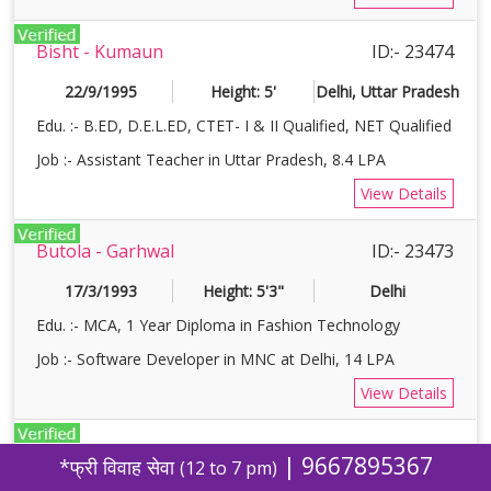
Bisht - Kumaun
ID:- 23474
22/9/1995
Height: 5'
Delhi, Uttar Pradesh
Edu. :- B.ED, D.E.L.ED, CTET- I & II Qualified, NET Qualified
Job :- Assistant Teacher in Uttar Pradesh, 8.4 LPA
View Details
Butola - Garhwal
ID:- 23473
17/3/1993
Height: 5'3"
Delhi
Edu. :- MCA, 1 Year Diploma in Fashion Technology
Job :- Software Developer in MNC at Delhi, 14 LPA
View Details
Rawat - Kumaun
ID:- 23456
|
9667895367
*फ्री विवाह सेवा
(12 to 7 pm)
15/3/1999
Height: 5'2"
Delhi, Bangalore