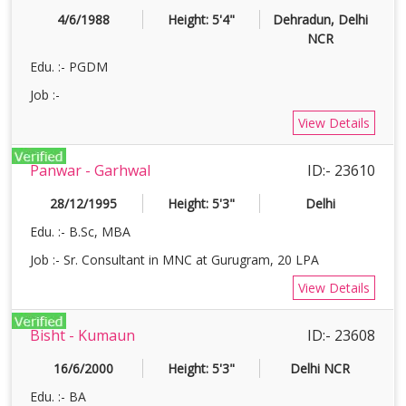
4/6/1988
Height: 5'4"
Dehradun, Delhi
NCR
Edu. :- PGDM
Job :-
View Details
Panwar - Garhwal
ID:- 23610
28/12/1995
Height: 5'3"
Delhi
Edu. :- B.Sc, MBA
Job :- Sr. Consultant in MNC at Gurugram, 20 LPA
View Details
Bisht - Kumaun
ID:- 23608
16/6/2000
Height: 5'3"
Delhi NCR
Edu. :- BA