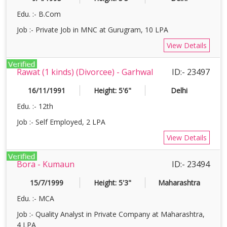
Edu. :- B.Com
Job :- Private Job in MNC at Gurugram, 10 LPA
View Details
Rawat (1 kinds) (Divorcee) - Garhwal
ID:- 23497
16/11/1991
Height: 5'6"
Delhi
Edu. :- 12th
Job :- Self Employed, 2 LPA
View Details
Bora - Kumaun
ID:- 23494
15/7/1999
Height: 5'3"
Maharashtra
Edu. :- MCA
Job :- Quality Analyst in Private Company at Maharashtra,
4 LPA