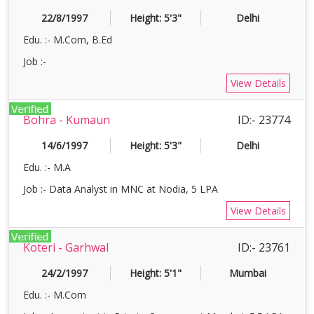
22/8/1997
Height: 5'3"
Delhi
Edu. :- M.Com, B.Ed
Job :-
View Details
Bohra - Kumaun
ID:- 23774
14/6/1997
Height: 5'3"
Delhi
Edu. :- M.A
Job :- Data Analyst in MNC at Nodia, 5 LPA
View Details
Koteri - Garhwal
ID:- 23761
24/2/1997
Height: 5'1"
Mumbai
Edu. :- M.Com