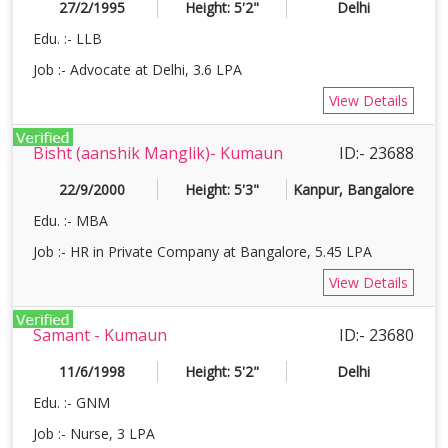
27/2/1995
Height: 5'2"
Delhi
Edu. :- LLB
Job :- Advocate at Delhi, 3.6 LPA
View Details
Bisht (aanshik Manglik)- Kumaun
ID:- 23688
22/9/2000
Height: 5'3"
Kanpur, Bangalore
Edu. :- MBA
Job :- HR in Private Company at Bangalore, 5.45 LPA
View Details
Samant - Kumaun
ID:- 23680
11/6/1998
Height: 5'2"
Delhi
Edu. :- GNM
Job :- Nurse, 3 LPA