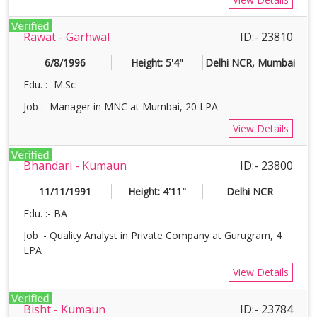
Rawat - Garhwal
ID:- 23810
6/8/1996
Height: 5'4"
Delhi NCR, Mumbai
Edu. :- M.Sc
Job :- Manager in MNC at Mumbai, 20 LPA
View Details
Bhandari - Kumaun
ID:- 23800
11/11/1991
Height: 4'11"
Delhi NCR
Edu. :- BA
Job :- Quality Analyst in Private Company at Gurugram, 4
LPA
View Details
Bisht - Kumaun
ID:- 23784