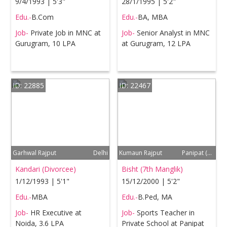
9/4/1993 | 5'3"
28/1/1995 | 5'2"
Edu.-
B.Com
Edu.-
BA, MBA
Job-
Private Job in MNC at
Job-
Senior Analyst in MNC
Gurugram, 10 LPA
at Gurugram, 12 LPA
ID: 22885
ID: 22467
Garhwal Rajput
Delhi
Kumaun Rajput
Panipat (Haryana)
Kandari (Divorcee)
Bisht (7th Manglik)
1/12/1993 | 5'1"
15/12/2000 | 5'2"
Edu.-
MBA
Edu.-
B.Ped, MA
Job-
HR Executive at
Job-
Sports Teacher in
Noida, 3.6 LPA
Private School at Panipat