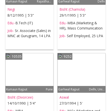
Kumaun Rajput
Rajasthan, Delhi NCR
Garhwal Rajput
Delhi
Negi
Bisht (Chamola)
8/12/1995 | 5'3"
29/1/1995 | 5'3"
Edu.-
B.Tech (IT)
Edu.-
MBA (Marketing &
HR), Mass Communication
Job-
Sr. Associate (Sales) in
MNC at Gurugram, 14 LPA
Job-
Self Employed, 25 LPA
ID: 10535
ID: 9252
Kumaun Rajput
Pune
Garhwal Rajput
Delhi, United Kingdom (Europe)
Bisht (Divorcee)
Aswal
14/10/1990 | 5'4"
27/3/1994 | 5'
Edu.-
MBA
Edu.-
M.Sc (Marketing and