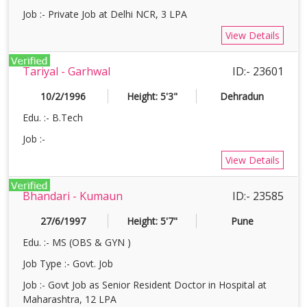
Job :- Private Job at Delhi NCR, 3 LPA
View Details
Tariyal - Garhwal
ID:- 23601
10/2/1996
Height: 5'3"
Dehradun
Edu. :- B.Tech
Job :-
View Details
Bhandari - Kumaun
ID:- 23585
27/6/1997
Height: 5'7"
Pune
Edu. :- MS (OBS & GYN )
Job Type :- Govt. Job
Job :- Govt Job as Senior Resident Doctor in Hospital at
Maharashtra, 12 LPA