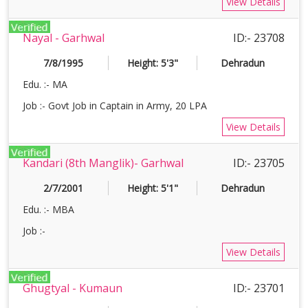
View Details
Nayal - Garhwal
ID:- 23708
7/8/1995
Height: 5'3"
Dehradun
Edu. :- MA
Job :- Govt Job in Captain in Army, 20 LPA
View Details
Kandari (8th Manglik)- Garhwal
ID:- 23705
2/7/2001
Height: 5'1"
Dehradun
Edu. :- MBA
Job :-
View Details
Ghugtyal - Kumaun
ID:- 23701