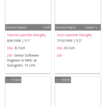
Kumaun Rajput
Delhi
Kumaun Rajput
Gwalior (MP)
Darmal (aanshik Manglik)
Soun (aanshik Manglik)
8/8/1998 | 5'1"
7/10/1999 | 5'2"
Edu.-
B.Tech
Edu.-
B.Com
Job-
Senior Software
Job-
Engineer in MNC at
Gurugram, 10 LPA
ID: 19309
ID: 19055