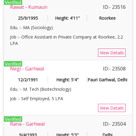
Rawat - Kumaun
ID:- 23516
25/9/1995
Height: 4'11"
Roorkee
Edu. :- MA (Sociology)
Job :- Office Assistant in Private Company at Roorkee, 2.2
LPA
View Details
Negi - Garhwal
ID:- 23508
12/2/1991
Height: 5'4"
Pauri Garhwal, Delhi
Edu. :- M. Tech (Biotechnology)
Job :- Self Employed, 5 LPA
View Details
Rana - Garhwal
ID:- 23504
9/4/1993
Height: 5'3"
Delhi