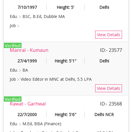
7/10/1997
Height: 5'
Delhi
Edu. :- BSC, B.Ed, Dubble MA
Job :-
View Details
Manral - Kumaun
ID:- 23577
27/4/1999
Height: 5'1"
Delhi
Edu. :- BA
Job :- Video Editor in MNC at Delhi, 5.5 LPA
View Details
Rawat - Garhwal
ID:- 23568
22/7/2000
Height: 5'6"
Delhi NCR
Edu. :- M.Ed, BBA (Finance)