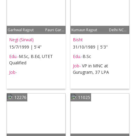
Garhwal Rajput
Pauri Garhwal
Kumaun Rajput
Delhi NCR, Lucknow (UP)
Negi (Sirwal)
Bisht
15/7/1999 | 5'4"
31/10/1989 | 5'3"
Edu.-
M.Sc, B.Ed, UTET
Edu.-
B.Sc
Qualified
Job-
VP in MNC at
Job-
Gurugram, 37 LPA
ID: 12276
ID: 11025