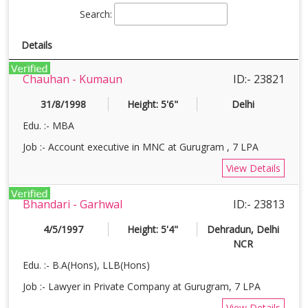
Search:
Details
Chauhan - Kumaun
ID:- 23821
31/8/1998
Height: 5'6"
Delhi
Edu. :- MBA
Job :- Account executive in MNC at Gurugram , 7 LPA
View Details
Bhandari - Garhwal
ID:- 23813
4/5/1997
Height: 5'4"
Dehradun, Delhi
NCR
Edu. :- B.A(Hons), LLB(Hons)
Job :- Lawyer in Private Company at Gurugram, 7 LPA
View Details