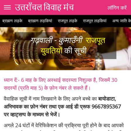
लॉगिन करें
ब्राह्मण लड़के
ब्राह्मण लड़कियां
राजपूत लड़के
राजपूत लड़कियां
अन्य जाति के
गढ़वाली - कुमाउँनी
राजपूत
युवतियों
की सूची
ध्यान दें:- 6 माह के लिए अस्थाई सदस्य्ता निशुल्क है, जिसमें 30
सदस्यों (प्रति माह 5) के फ़ोन नंबर ले सकते हैं।
वैवाहिक सूची में नाम लिखवाने के लिए अपने बच्चे का
बायोडाटा,
अभिभावक का फ़ोन नंबर तथा एक आई डी प्रूफ 9667895367
पर व्हाट्सप्प के माध्यम से भेजें।
अगले 24 घंटों में वेरिफिकेशन की प्रक्रिया पूरी होने के बाद आपको