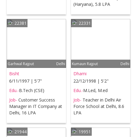
(Haryana), 5.8 LPA
ID: 22381
ID: 22331
Garhwal Rajput
Delhi
Kumaun Rajput
Delhi
Bisht
Dhami
6/11/1997 | 5'7"
22/12/1998 | 5'2"
Edu.-
B.Tech (CSE)
Edu.-
M.Led, M.ed
Job-
Customer Success
Job-
Teacher in Delhi Air
Manager in IT Company at
Force School at Delhi, 8.6
Delhi, 16 LPA
LPA
ID: 21944
ID: 19951